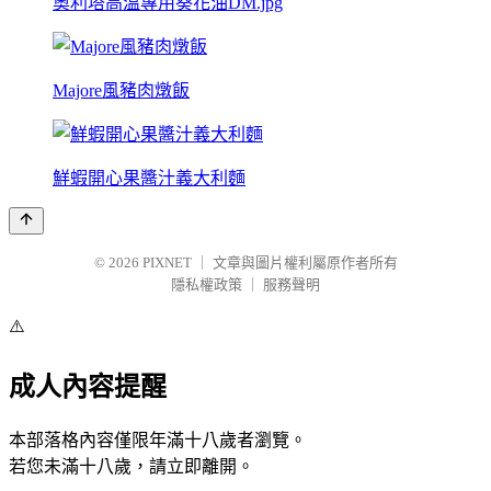
奧利塔高溫專用葵花油DM.jpg
Majore風豬肉燉飯
鮮蝦開心果醬汁義大利麵
© 2026
PIXNET
｜
文章與圖片權利屬原作者所有
隱私權政策
｜
服務聲明
⚠️
成人內容提醒
本部落格內容僅限年滿十八歲者瀏覽。
若您未滿十八歲，請立即離開。