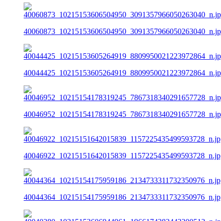
40060873_10215153606504950_3091357966050263040_n.j
40044425_10215153605264919_8809950021223972864_n.j
40046952_10215154178319245_7867318340291657728_n.j
40046922_10215151642015839_1157225435499593728_n.jp
40044364_10215154175959186_2134733311732350976_n.jp