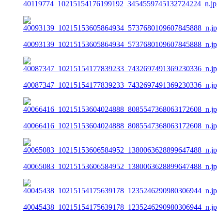
40119774_10215154176199192_3454559745132724224_n.jp
40093139_10215153605864934_5737680109607845888_n.j
40087347_10215154177839233_7432697491369230336_n.j
40066416_10215153604024888_8085547368063172608_n.j
40065083_10215153606584952_1380063628899647488_n.j
40045438_10215154175639178_1235246290980306944_n.j