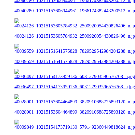
40040280_10215153606944961_1966174382443200512_n.j
40024126_10215153605784932_2500920054430826496_n.j
40039559_10215151641575828_7829529542984204288_n.j
40036497_10215154173959136_603127903596576768_n.jpg
40028901_10215153604464899_3820910688725893120_n.j