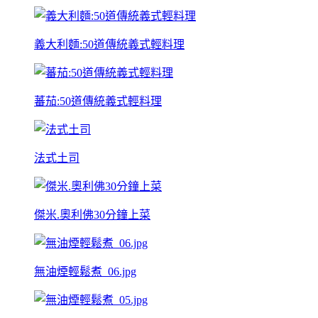
義大利麵:50道傳統義式輕料理
蕃茄:50道傳統義式輕料理
法式土司
傑米.奧利佛30分鐘上菜
無油煙輕鬆煮_06.jpg