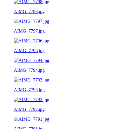
AIMG_7798.jpg
AIMG_7797.jpg
AIMG_7796.jpg
AIMG_7794.jpg
AIMG_7793.jpg
AIMG_7792.jpg
AIMG_7791.jpg