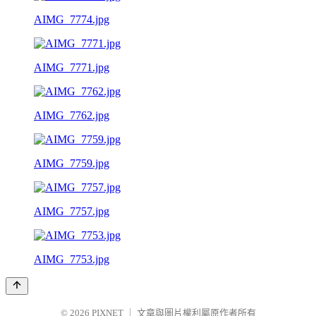
AIMG_7774.jpg
AIMG_7771.jpg
AIMG_7762.jpg
AIMG_7759.jpg
AIMG_7757.jpg
AIMG_7753.jpg
© 2026
PIXNET
｜
文章與圖片權利屬原作者所有