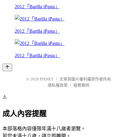
2012「Barilla iPasta」
2012「Barilla iPasta」
2012「Barilla iPasta」
© 2026
PIXNET
｜
文章與圖片權利屬原作者所有
隱私權政策
｜
服務聲明
⚠️
成人內容提醒
本部落格內容僅限年滿十八歲者瀏覽。
若您未滿十八歲，請立即離開。