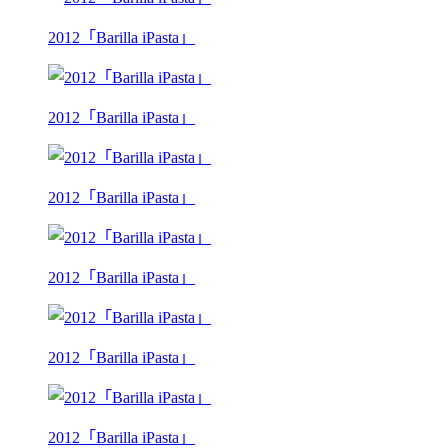
2012「Barilla iPasta」
2012「Barilla iPasta」
2012「Barilla iPasta」
2012「Barilla iPasta」
2012「Barilla iPasta」
2012「Barilla iPasta」