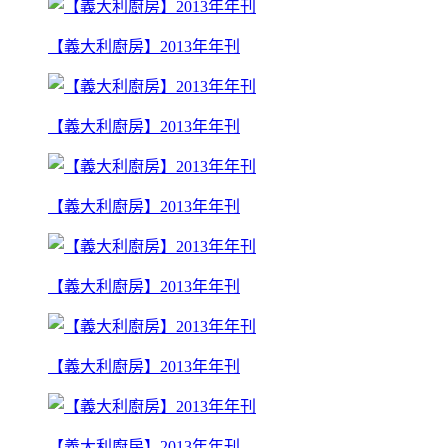
【義大利廚房】2013年年刊
【義大利廚房】2013年年刊
【義大利廚房】2013年年刊
【義大利廚房】2013年年刊
【義大利廚房】2013年年刊
【義大利廚房】2013年年刊