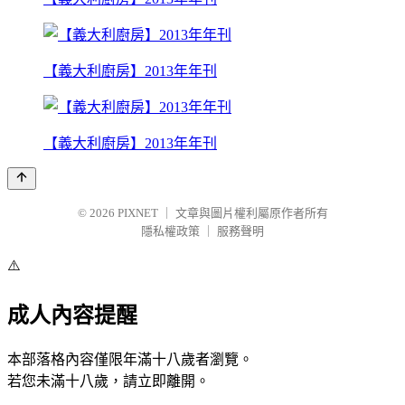
【義大利廚房】2013年年刊
【義大利廚房】2013年年刊
© 2026
PIXNET
｜
文章與圖片權利屬原作者所有
隱私權政策
｜
服務聲明
⚠️
成人內容提醒
本部落格內容僅限年滿十八歲者瀏覽。
若您未滿十八歲，請立即離開。