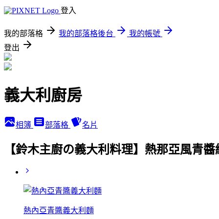
登入
我的部落格
我的部落格後台
我的帳號
登出
義大利廚房
相簿
部落格
名片
【鈴木主廚の義大利料理】熱那亞風青醬細扁麵Ling
熱內亞青醬義大利麵