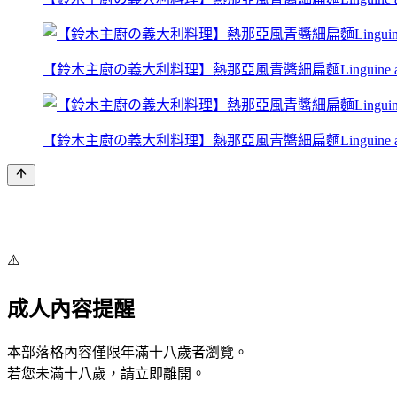
【鈴木主廚の義大利料理】熱那亞風青醬細扁麵Linguine al pest
【鈴木主廚の義大利料理】熱那亞風青醬細扁麵Linguine al pest
⚠️
成人內容提醒
本部落格內容僅限年滿十八歲者瀏覽。
若您未滿十八歲，請立即離開。