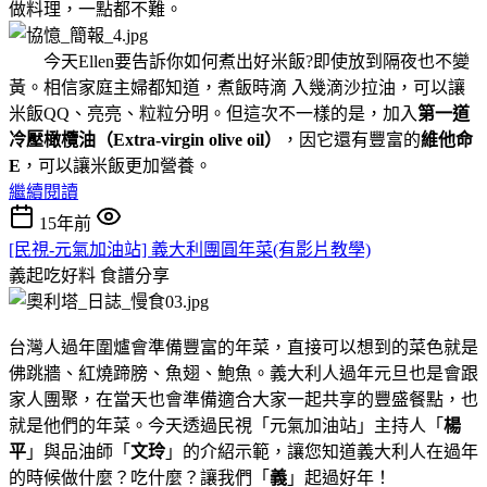
做料理，一點都不難。
今天Ellen要告訴你如何煮出好米飯?即使放到隔夜也不變
黃。相信家庭主婦都知道，煮飯時滴 入幾滴沙拉油，可以讓
米飯QQ、亮亮、粒粒分明。但這次不一樣的是，加入
第一道
冷壓橄欖油（Extra-virgin olive oil）
，因它還有豐富的
維他命
E
，可以讓米飯更加營養。
繼續閱讀
15年前
[民視-元氣加油站] 義大利團圓年菜(有影片教學)
義起吃好料
食譜分享
台灣人過年圍爐會準備豐富的年菜，直接可以想到的菜色就是
佛跳牆、紅燒蹄膀、魚翅、鮑魚。義大利人過年元旦也是會跟
家人團聚，在當天也會準備適合大家一起共享的豐盛餐點，也
就是他們的年菜。今天透過民視「元氣加油站」主持人「
楊
平
」與品油師「
文玲
」的介紹示範，讓您知道義大利人在過年
的時候做什麼？吃什麼？讓我們「
義
」起過好年！