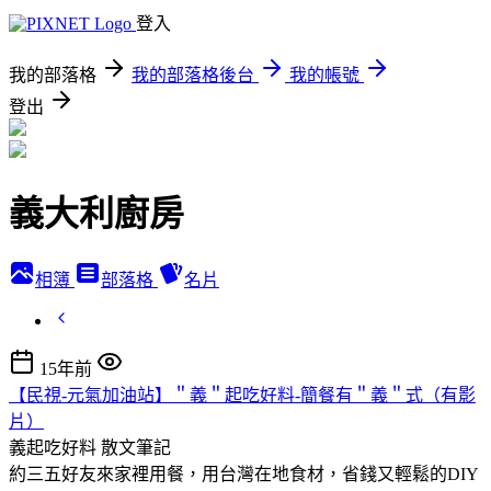
登入
我的部落格
我的部落格後台
我的帳號
登出
義大利廚房
相簿
部落格
名片
15年前
【民視-元氣加油站】＂義＂起吃好料-簡餐有＂義＂式（有影
片）
義起吃好料
散文筆記
約三五好友來家裡用餐，用台灣在地食材，省錢又輕鬆的DIY