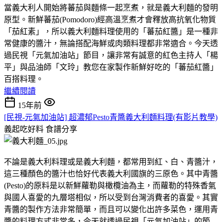
當義大利人開始將蕃茄與麵條一起烹煮，就是義大利麵的發明
原型。新鮮蕃茄(Pomodoro)經高溫烹煮才會釋放高抗氧化物質
「茄紅素」，所以義大利麵料理使用的「蕃茄紅醬」是一種非
常健康的醬汁，無論搭配海鮮或肉類料理都非常適合。今天透
過民視「元氣加油站」節目，讓非常有誠意的紅色主持人「楊
平」與品油師「文玲」教您在家製作新鮮好吃的「蕃茄紅醬」
百搭料理。
繼續閱讀
15年前
[民視-元氣加油站] 超濃郁Pesto青醬義大利麵料理(有影片教學)
義起吃好料
食譜分享
不論是義大利料理或是義大利麵，都常用到紅、白、青醬汁，
這三種顏色的醬汁也恰好代表義大利國旗的三原色。其中青醬
(Pesto)的原料是以新鮮蘿勒與橄欖油為主，而蘿勒的特殊香氣
與國人喜愛的九層塔相似，所以受到台灣消費者的喜愛。其實
青醬的製作方法非常簡單，而且可以變化出許多菜色，運用青
醬的料理方式非常多，今天就透過民視「元氣加油站」的節