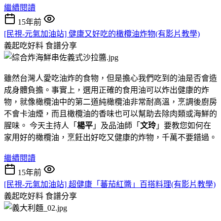
繼續閱讀
15年前
[民視-元氣加油站] 健康又好吃的橄欖油炸物(有影片教學)
義起吃好料
食譜分享
雖然台灣人愛吃油炸的食物，但是擔心我們吃到的油是否會造
成身體負擔。事實上，選用正確的食用油可以炸出健康的炸
物，就像橄欖油中的第二道純橄欖油非常耐高溫，烹調後廚房
不會卡油煙，而且橄欖油的香味也可以幫助去除肉類或海鮮的
腥味。 今天主持人「
楊平
」及品油師「
文玲
」要教您如何在
家用好的橄欖油，烹飪出好吃又健康的炸物，千萬不要錯過。
繼續閱讀
15年前
[民視-元氣加油站] 超健康「蕃茄紅醬」百搭料理(有影片教學)
義起吃好料
食譜分享