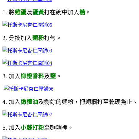
1. 將
雞蛋
及
蛋黃
打在碗中加入
糖
。
2. 分批加入
麵粉
打勻。
3. 加入
柳橙香料
及
鹽
。
4. 加入
橄欖油
及剩餘的麵粉，把麵糰打至乾硬為止。
5. 加入
小蘇打粉
至麵糰裡。