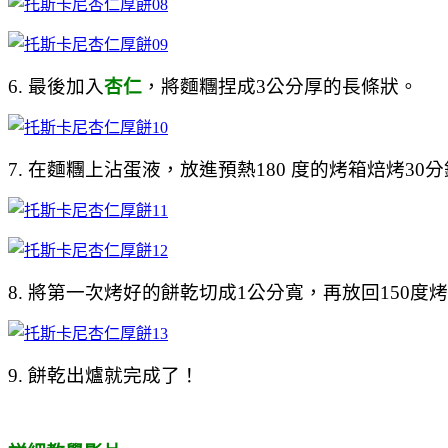
6. 最後加入
杏仁
，將麵糰捏成3公分厚的長條狀。
7. 在麵糰上沾蛋液，放進預熱180 度的烤箱焙烤30
8. 將第一次烤好的餅乾切成1公分寬，再放回150度
9. 餅乾出爐就完成了！