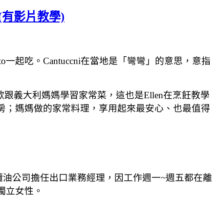
版本(有影片教學)
nto一起吃。
Cantuccni
在當地是「彎彎」的意思，意指
歡跟義大利媽媽學習家常菜，這也是Ellen在烹飪教學
廚房；媽媽做的家常料理，享用起來最安心、也最值得
lia橄欖油公司擔任出口業務經理，因工作週一~週五都在離
的獨立女性。