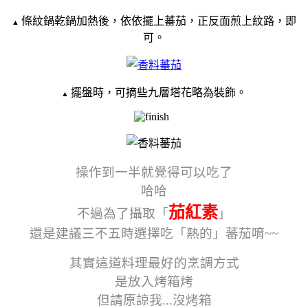
條紋鍋乾鍋加熱後，依依擺上蕃茄，正反面煎上紋路，即
▲
可。
擺盤時，可摘些九層塔花略為裝飾。
▲
操作到一半就覺得可以吃了
哈哈
茄紅素
不過為了攝取「
」
還是建議三不五時選擇吃「熱的」蕃茄唷~~
其實這道料理最好的烹調方式
是放入烤箱烤
但請原諒我...沒烤箱