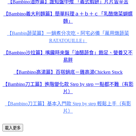
【Bambino油炸篇】誰知盤中飧 「義式蝦餅」片片皆辛苦
【Bambino義大利麵篇】簡單料理ａ＋ｂ＋ｃ「乳酪燉菜蝴蝶
麵」
【Bambin蔬菜篇】一鍋煮分次吃‧阿宅必備「萬用燉蔬菜
RATATOUILLE」
【Bambino沙拉篇】嘴饞時來盤「油醋蔬食」飽足、營養又不
易胖
【Bambino高湯篇】百搭鍋底－雞高湯Chicken Stock
【Bambino刀工篇】進階變化款 Step by step 一點都不難（有影
片）
【Bambino刀工篇】基本入門款 Step by step 輕鬆上手（有影
片）
載入更多