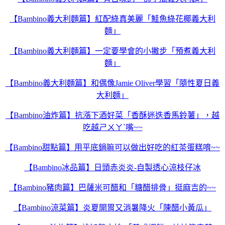
【Bambino義大利麵篇】紅配綠真美麗「鮭魚綠花椰義大利
麵」
【Bambino義大利麵篇】一定要學會的小撇步「預煮義大利
麵」
【Bambino義大利麵篇】和偶像Jamie Oliver學習「隨性夏日義
大利麵」
【Bambino油炸篇】抗漲下酒好菜「香酥迷迭香馬鈴薯」，越
吃越ㄕㄨㄚˋ嘴~~
【Bambino甜點篇】用平底鍋嘛可以做出好吃的紅茶蛋糕唷~~
【Bambino冰品篇】日頭赤炎炎-自製透心涼枝仔冰
【Bambino豬肉篇】巴薩米可醋和「糖醋排骨」挺麻吉的~~
【Bambino涼菜篇】炎夏開胃又消暑降火「陳醋小黃瓜」