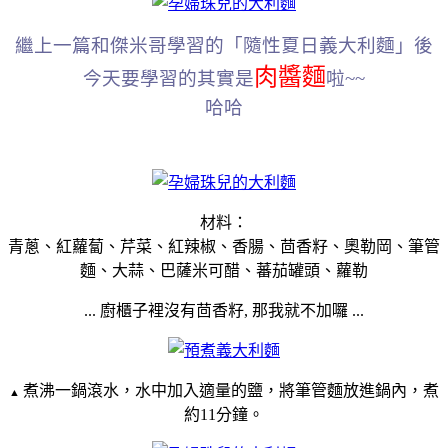
繼上一篇和傑米哥學習的「隨性夏日義大利麵」後
肉
醬麵
今天要學習的其實是
啦~~
哈哈
材料：
青蔥、紅蘿蔔、芹菜、紅辣椒、香腸、茴香籽、奧勒岡、筆管
麵、大蒜、巴薩米可醋、蕃茄罐頭、蘿勒
... 廚櫃子裡沒有茴香籽, 那我就不加囉 ...
煮沸一鍋滾水，水中加入適量的鹽，將筆管麵放進鍋內，煮
▲
約11分鐘。