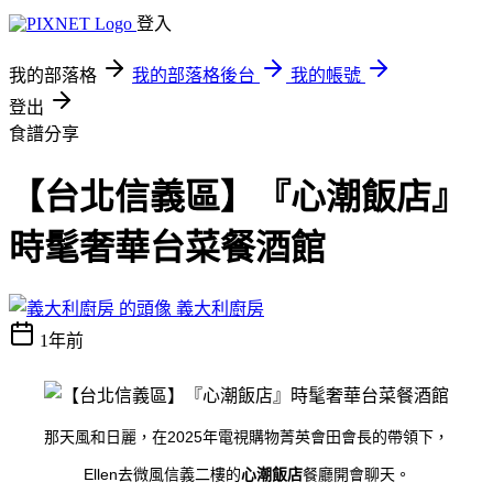
登入
我的部落格
我的部落格後台
我的帳號
登出
食譜分享
【台北信義區】『心潮飯店』
時髦奢華台菜餐酒館
義大利廚房
1年前
2025
那天風和日麗，在
年電視購物菁英會田會長的帶領下，
Ellen
去微風信義二樓的
心潮飯店
餐廳開會聊天。