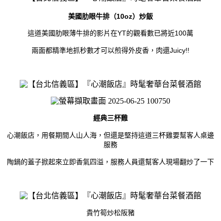
10oz
美國肋眼牛排（
）炒飯
YT
100
這道美國肋眼薄牛排的影片在
的觀看數已將近
萬
Juicy!!
兩面都精準地抓秒數才可以煎得外皮香，肉還
經典三杯雞
心潮飯店，用餐期間人山人海，但還是堅持這道三杯雞要幫客人桌邊
服務
陶鍋的蓋子掀起來立即香氣四溢，服務人員還幫客人現場翻炒了一下
貴竹筍炒松阪豬