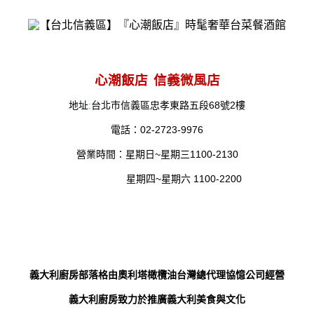
心潮飯店
信義微風店
68
2
地址
:
台北市信義區忠孝東路五段
號
樓
02-2723-9976
電話：
~
1100-2130
營業時間：星期日
星期三
~
1100-2200
星期四
星期六
義大利廚房部落格由奧利塔橄欖油台灣總代理協憶公司經營
義大利廚房致力於推廣義大利美食與文化