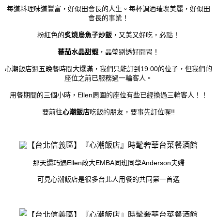
每道料理味道豐富，好似田會長的人生。每杯調酒璀璨美麗，好似田
會長的事業！
粉紅色的
炙燒烏魚子炒飯
，又美又好吃，必點！
蕃茄水晶甜蝦
，晶瑩剔透好開胃！
19:00
心潮飯店週五晚餐時間大爆滿，我們只能訂到
的位子，但我們的
座位之前已服務過一輪客人。
Ellen
用餐期間的三個小時，
周圍的座位有些已經換過三輪客人！！
!!
要前往
心潮飯店
吃飯的朋友，要事先訂位喔
Ellen
EMBA
Anderson
那天還巧遇
政大
同班同學
夫婦
可見心潮飯店是很多台北人用餐的共同第一首選