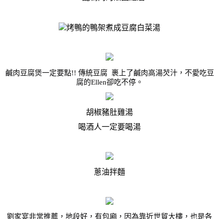
烤鴨的鴨架煮成豆腐白菜湯
鹹肉豆腐煲
一定要點
!!
傳統豆腐 裹上了鹹肉高湯芡汁，不愛吃豆
腐的
Ellen
卻吃不停。
胡椒豬肚雞湯
喝酒人一定要喝湯
蔥油拌麵
劉家宴非常推薦，地段好，有包廂，因為靠近世貿大樓，也是各