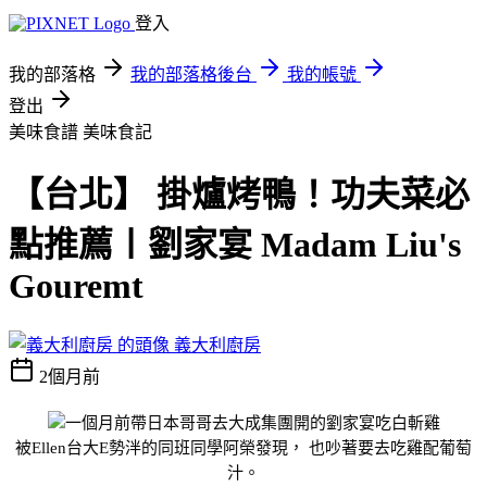
登入
我的部落格
我的部落格後台
我的帳號
登出
美味食譜
美味食記
【台北】 掛爐烤鴨！功夫菜必
點推薦〡劉家宴 Madam Liu's
Gouremt
義大利廚房
2個月前
一個月前帶日本哥哥去大成集團開的劉家宴吃白斬雞
被
Ellen
台大
E
勢泮的同班同學阿榮發現，
也吵著要去吃雞配葡萄
汁。