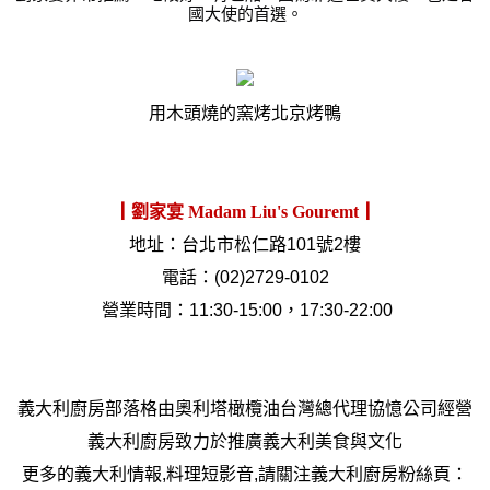
國大使的首選。
用木頭燒的窯烤北京烤鴨
┃劉家宴
Madam Liu's Gouremt
┃
地址
：
台北市松仁路
101
號
2
樓
電話：
(02)2729-0102
營業時間：
11:30-15:00
，
17:30-22:00
義大利廚房部落格由奧利塔橄欖油台灣總代理協憶公司經營
義大利廚房致力於推廣義大利美食與文化
更多的義大利情報
,
料理短影音
,
請關注義大利廚房粉絲頁：