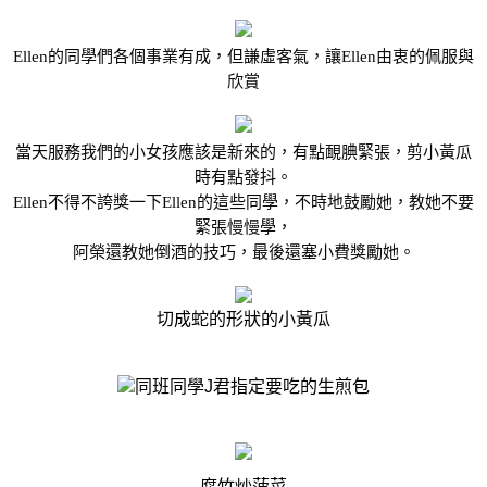
Ellen
的同學們各個事業有成，但謙虛客氣，讓
Ellen
由衷的佩服與
欣賞
當天服務我們的小女孩應該是新來的，有點靦腆緊張，剪小黃瓜
時有點發抖。
Ellen
不得不誇獎一下
Ellen
的這些同學，不時地鼓勵她，教她不要
緊張慢慢學，
阿榮還教她倒酒的技巧，最後還塞小費獎勵她。
切成蛇的形狀的小黃瓜
同班同學
J
君指定要吃的生煎包
腐竹炒菠菜