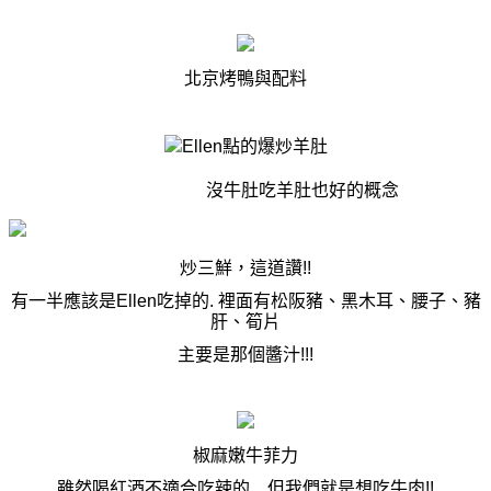
北京烤鴨與配料
Ellen
點的爆炒羊肚
沒牛肚吃羊肚也好的概念
炒三鮮，這道讚
!!
有一半應該是
Ellen
吃掉的
.
裡面有松阪豬、黑木耳、腰子、豬
肝、筍片
主要是那個醬汁
!!!
椒麻嫩牛菲力
雖然喝紅酒不適合吃辣的
，
但我們就是想吃牛肉
!!