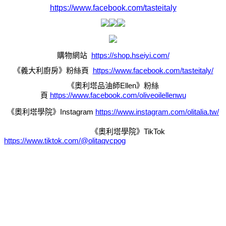
https://www.facebook.com/tasteitaly
https://shop.hseiyi.com/
購物網站
https://www.facebook.com/tasteitaly/
《義大利廚房》粉絲頁
Ellen
《奧利塔品油師
》粉絲
https://www.facebook.com/oliveoilellenwu
頁
Instagram
https://www.instagram.com/olitalia.tw/
《奧利塔學院》
TikTok
《奧利塔學院》
https://www.tiktok.com/@olitaqvcpog