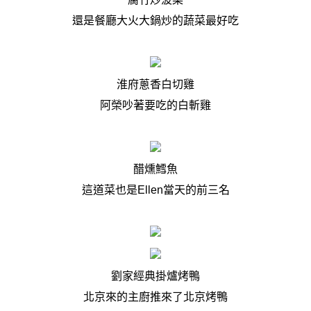
還是餐廳大火大鍋炒的蔬菜最好吃
淮府蔥香白切雞
阿榮吵著要吃的白斬雞
醋燻鱈魚
這道菜也是
Ellen
當天的前三名
劉家經典掛爐烤鴨
北京來的主廚推來了北京烤鴨