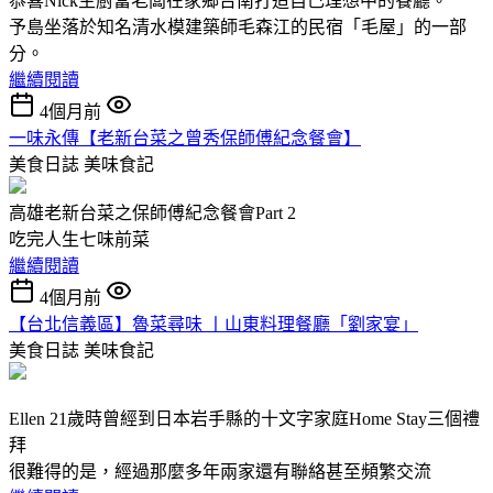
恭喜Nick主廚當老闆在家鄉台南打造自己理想中的餐廳。
予島坐落於知名清水模建築師毛森江的民宿「毛屋」的一部
分。
繼續閱讀
4個月前
一味永傳【老新台菜之曾秀保師傅紀念餐會】
美食日誌
美味食記
高雄老新台菜之保師傅紀念餐會Part 2
吃完人生七味前菜
繼續閱讀
4個月前
【台北信義區】魯菜尋味 〡山東料理餐廳「劉家宴」
美食日誌
美味食記
Ellen 21歲時曾經到日本岩手縣的十文字家庭Home Stay三個禮
拜
很難得的是，經過那麼多年兩家還有聯絡甚至頻繁交流