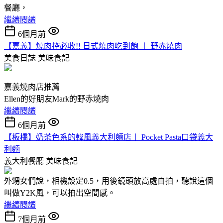
餐廳，
繼續閱讀
6個月前
【嘉義】燒肉控必收!! 日式燒肉吃到飽 〡 野赤燒肉
美食日誌
美味食記
嘉義燒肉店推薦
Ellen的好朋友Mark的野赤燒肉
繼續閱讀
6個月前
【板橋】奶茶色系的韓風義大利麵店〡 Pocket Pasta口袋義大
利麵
義大利餐廳
美味食記
外甥女們說，相機設定0.5，用後鏡頭放高處自拍，聽說這個
叫做Y2K風，可以拍出空間感。
繼續閱讀
7個月前