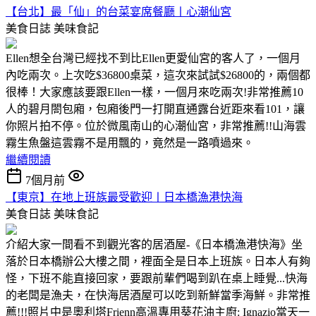
【台北】最「仙」的台菜宴席餐廳〡心潮仙宮
美食日誌
美味食記
Ellen想全台灣已經找不到比Ellen更愛仙宮的客人了，一個月
內吃兩次。上次吃$36800桌菜，這次來試試$26800的，兩個都
很棒！大家應該要跟Ellen一樣，一個月來吃兩次!非常推薦10
人的碧月閤包廂，包廂後門一打開直通露台近距來看101，讓
你照片拍不停。位於微風南山的心潮仙宮，非常推薦!!山海雲
霧生魚盤這雲霧不是用飄的，竟然是一路噴過來。
繼續閱讀
7個月前
【東京】在地上班族最受歡迎〡日本橋漁港快海
美食日誌
美味食記
介紹大家一間看不到觀光客的居酒屋-《日本橋漁港快海》坐
落於日本橋辦公大樓之間，裡面全是日本上班族。日本人有夠
怪，下班不能直接回家，要跟前輩們喝到趴在桌上睡覺...快海
的老闆是漁夫，在快海居酒屋可以吃到新鮮當季海鮮。非常推
薦!!!照片中是奧利塔Frienn高溫專用葵花油主廚: Ignazio當天一