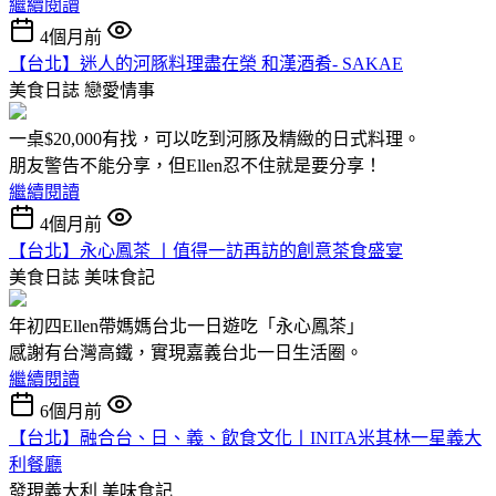
繼續閱讀
4個月前
【台北】迷人的河豚料理盡在榮 和漢酒肴- SAKAE
美食日誌
戀愛情事
一桌$20,000有找，可以吃到河豚及精緻的日式料理。
朋友警告不能分享，但Ellen忍不住就是要分享！
繼續閱讀
4個月前
【台北】永心鳳茶 〡值得一訪再訪的創意茶食盛宴
美食日誌
美味食記
年初四Ellen帶媽媽台北一日遊吃「永心鳳茶」
感謝有台灣高鐵，實現嘉義台北一日生活圈。
繼續閱讀
6個月前
【台北】融合台、日、義、飲食文化〡INITA米其林一星義大
利餐廳
發現義大利
美味食記