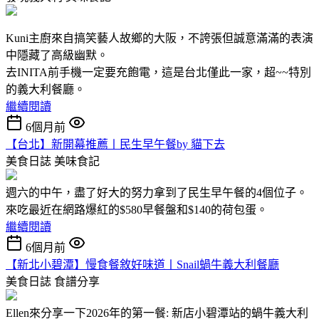
Kuni主廚來自搞笑藝人故鄉的大阪，不誇張但誠意滿滿的表演
中隱藏了高級幽默。
去INITA前手機一定要充飽電，這是台北僅此一家，超~~特別
的義大利餐廳。
繼續閱讀
6個月前
【台北】新開幕推薦〡民生早午餐by 貓下去
美食日誌
美味食記
週六的中午，盡了好大的努力拿到了民生早午餐的4個位子。
來吃最近在網路爆紅的$580早餐盤和$140的荷包蛋。
繼續閱讀
6個月前
【新北小碧潭】慢食餐敘好味道〡Snail蝸牛義大利餐廳
美食日誌
食譜分享
Ellen來分享一下2026年的第一餐: 新店小碧潭站的蝸牛義大利