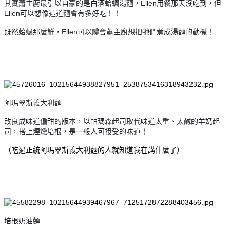
其實蕭主廚最引以自豪的是白酒蛤蠣湯麵，Ellen用餐那天沒吃到，但
Ellen可以想像這道麵會有多好吃！！
既然蛤蠣那麼鮮，Ellen可以體會蕭主廚想把牠們煮成湯麵的動機！
阿瑪翠斯義大利麵
改良成味道偏甜的版本，以帕瑪森起司取代味道太重、太鹹的羊奶起
司，搭上煙燻培根，是一般人可接受的味道！
（吃過正統阿瑪翠斯義大利麵的人就知道我在講什麼了）
培根奶油麵