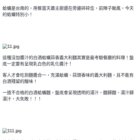
蛤蠣是台南的，用餐當天蕭主廚還在旁邊碎碎念，前陣子颱風，今天
的蛤蠣特別小！
這種沒加醬汁的白酒蛤蠣蒜香義大利麵其實是最考驗餐廳的料理！盤
底一定要有呈現乳白色的乳化醬汁！
客人才會吃到麵醬合一，充滿蛤蠣、蒜頭香味的義大利麵，且不能有
白酒殘留的酸味！
一道不合格的白酒蛤蠣麵，盤底會呈現透明的湯汁，麵歸麵、湯汁歸
湯汁，大失敗！！！