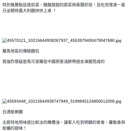
特別推薦點這道前菜，酸酸甜甜的蔬菜與香腸好搭，且吃完唾液一直
分泌期待義大利麵快快上桌
！
羅馬地區的傳統麵包
我強烈懷疑是馬可波羅從中國把蔥油餅帶過去演變而成的
白酒蛤蜊麵
主廚特地用味道比較淡的橄欖油，讓客人吃到明顯的麥香、蘿勒香與
蛤蠣的甜味！