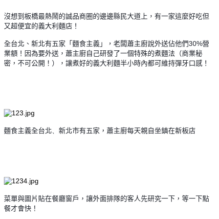
沒想到板橋最熱鬧的誠品商圈的邊邊縣民大道上，有一家這麼好吃但
又超便宜的義大利麵店！
全台北、新北有五家「麵食主義」，老闆蕭主廚說外送佔他們30%
營
業額！因為要外送，
蕭主廚自己研發了一個特殊的煮麵法（
商業秘
密，
不可公開！），讓煮好的義大利麵半小時內都可維持彈牙口感！
麵食主義全台北
、
新北市有五家
，
蕭主廚每天親自坐鎮在新板店
菜單與圖片貼在餐廳窗戶，讓外面排隊的客人先研究一下，等一下點
餐才會快！