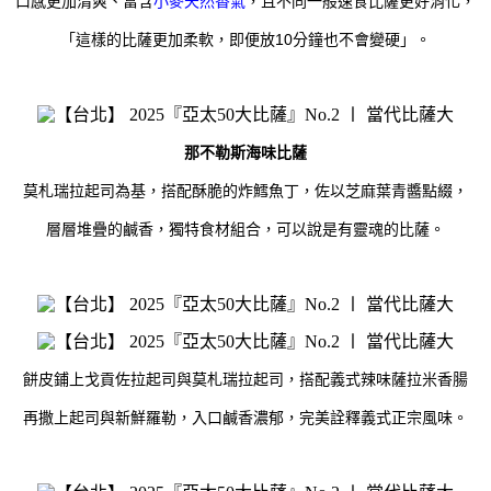
口感更加清爽、富含
小麥天然香氣
，且不同一般速食比薩更好消化，
10
「這樣的比薩更加柔軟，即便放
分鐘也不會變硬」。
那不勒斯海味比薩
莫札瑞拉起司為基，搭配酥脆的炸鱈魚丁，佐以芝麻葉青醬點綴，
層層堆疊的鹹香，獨特食材組合，可以說是有靈魂的比薩。
餅皮鋪上
戈貢佐拉起司
與莫札瑞拉起司，搭配義式辣味薩拉米香腸
再撒上起司與新鮮羅勒，入口鹹香濃郁，完美詮釋義式正宗風味。