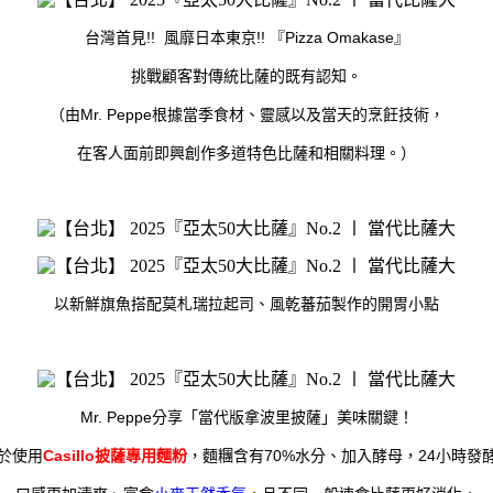
!!
!!
『Pizza Omakase』
台灣首見
風靡日本東京
挑戰顧客對傳統比薩的既有認知。
Mr. Peppe
（由
根據當季食材、靈感以及當天的烹飪技術，
在客人面前即興創作多道特色比薩和相關料理。）
以新鮮旗魚搭配莫札瑞拉起司、風乾蕃茄製作的開胃小點
Mr. Peppe
分享「當代版拿波里披薩」美味關鍵！
Casillo
70%
24
於使用
披薩專用麵粉
，麵糰含有
水分、加入酵母，
小時發