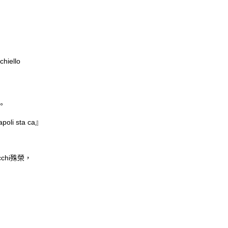
chiello
。
poli sta ca
』
cchi
殊榮，