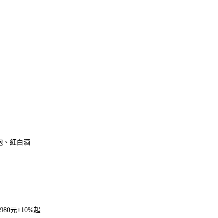
氣泡、紅白酒
80元+10%起