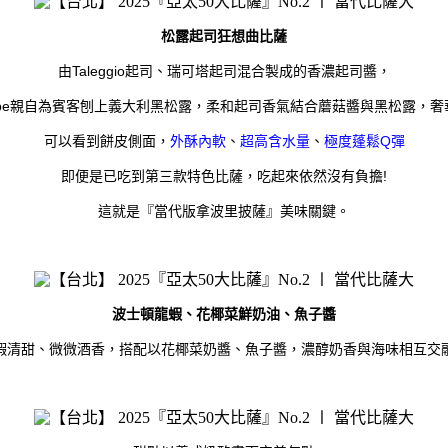
松露起司狂想曲比薩
Taleggio
由
起司、瑞可塔起司混合製成的香濃起司醬，
pe
親自為賓客刨上義大利黑松露，柔和起司香氣結合蘑菇醬與黑松露，奢
Q
可以看到餅皮側面，
外酥內軟
、
超高含水量
、
極度蓬鬆
彈
!
即便是已吃到第三款特色比薩，吃起來依然沒有負擔
『
』
這就是
當代版拿波里披薩
美味關鍵。
波士頓龍蝦、花椰菜鮮奶油、魚子醬
蝦清甜、微微酒香，搭配以花椰菜奶醬、魚子醬，濃醇奶香與海味相互交