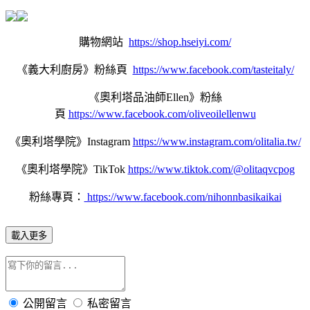
購物網站
https://shop.hseiyi.com/
《義大利廚房》粉絲頁
https://www.facebook.com/tasteitaly/
《奧利塔品油師Ellen》粉絲
頁
https://www.facebook.com/oliveoilellenwu
《奧利塔學院》
Instagram
https://www.instagram.com/olitalia.tw/
《奧利塔學院》TikTok
https://www.tiktok.com/@olitaqvcpog
粉絲專頁：
https://www.facebook.com/nihonnbasikaikai
載入更多
公開留言
私密留言