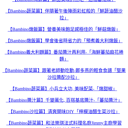
【Bambino蔬菜篇】伴隨著午後陣雨彩虹般的「鮮蔬油醋沙
拉」
【Bambino燉飯篇】營養美味飽足感極佳的「鮮菇燉飯」
【Bambino燉飯篇】學會後省時省力的「預煮義大利燉飯」
【Bambino義大利麵篇】番茄醬汁再利用-「海鮮蕃茄麻花捲
麵」
【Bambino蔬菜篇】跟著老師動吃動-鄭多燕的輕食食譜「堅果
沙拉醬配沙拉」
【Bambino蔬菜篇】小兵立大功, 美味配菜-「燉甜椒」
【Bambino醬汁篇】千變萬化, 百搭基底醬汁-「蕃茄醬汁」
【Bambino沙拉篇】清爽開味DIY「檸檬油醋生菜沙拉」
【Bambino蔬菜篇】和法樂琪法式料理名廚Jimmy主廚學習