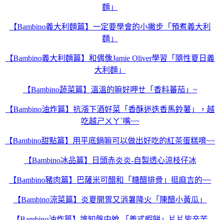
麵」
【Bambino義大利麵篇】一定要學會的小撇步「預煮義大利
麵」
【Bambino義大利麵篇】和偶像Jamie Oliver學習「隨性夏日義
大利麵」
【Bambino蔬菜篇】溫溫的嘛好呷ㄝ「香料蕃茄」~
【Bambino油炸篇】抗漲下酒好菜「香酥迷迭香馬鈴薯」，越
吃越ㄕㄨㄚˋ嘴~~
【Bambino甜點篇】用平底鍋嘛可以做出好吃的紅茶蛋糕唷~~
【Bambino冰品篇】日頭赤炎炎-自製透心涼枝仔冰
【Bambino豬肉篇】巴薩米可醋和「糖醋排骨」挺麻吉的~~
【Bambino涼菜篇】炎夏開胃又消暑降火「陳醋小黃瓜」
【Bambino油炸篇】誰知盤中飧 「義式蝦餅」片片皆辛苦