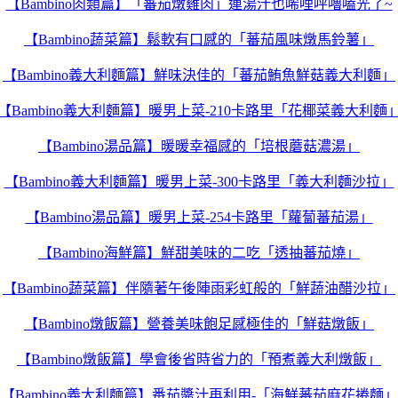
【Bambino肉類篇】「蕃茄燉雞肉」連湯汁也唏哩呼嚕嗑光了~
【Bambino蔬菜篇】鬆軟有口感的「蕃茄風味燉馬鈴薯」
【Bambino義大利麵篇】鮮味決佳的「蕃茄鮪魚鮮菇義大利麵」
【Bambino義大利麵篇】暖男上菜-210卡路里「花椰菜義大利麵
【Bambino湯品篇】暖暖幸福感的「培根蘑菇濃湯」
【Bambino義大利麵篇】暖男上菜-300卡路里「義大利麵沙拉」
【Bambino湯品篇】暖男上菜-254卡路里「蘿蔔蕃茄湯」
【Bambino海鮮篇】鮮甜美味的二吃「透抽蕃茄燒」
【Bambino蔬菜篇】伴隨著午後陣雨彩虹般的「鮮蔬油醋沙拉」
【Bambino燉飯篇】營養美味飽足感極佳的「鮮菇燉飯」
【Bambino燉飯篇】學會後省時省力的「預煮義大利燉飯」
【Bambino義大利麵篇】番茄醬汁再利用-「海鮮蕃茄麻花捲麵」