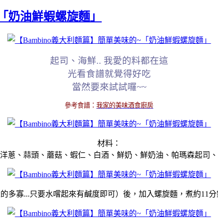
~「奶油鮮蝦螺旋麵」
起司、海鮮.. 我愛的料都在這
光看食譜就覺得好吃
當然要來試試囉~~
參考食譜：
我家的美味酒食廚房
材料：
洋蔥、蒜頭、蘑菇、蝦仁、白酒、鮮奶、鮮奶油、帕瑪森起司、
的多寡...只要水嚐起來有鹹度即可）後，加入螺旋麵，煮約11