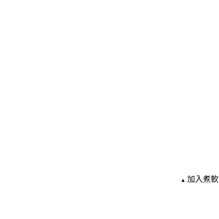
加入煮軟
▲