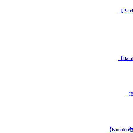
【Ba
【Ba
【
【Bambin