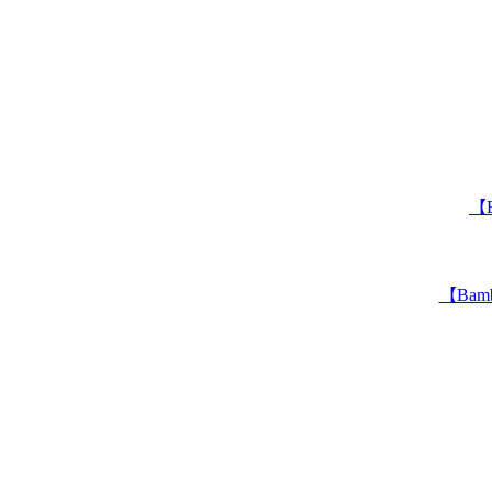
【
【Ba