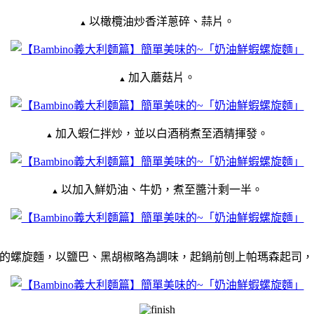
以橄欖油炒香洋蔥碎、蒜片。
▲
加入蘑菇片。
▲
加入蝦仁拌炒，並以白酒稍煮至酒精揮發。
▲
以加入鮮奶油、牛奶，煮至醬汁剩一半。
▲
的螺旋麵，以鹽巴、黑胡椒略為調味，起鍋前刨上帕瑪森起司，