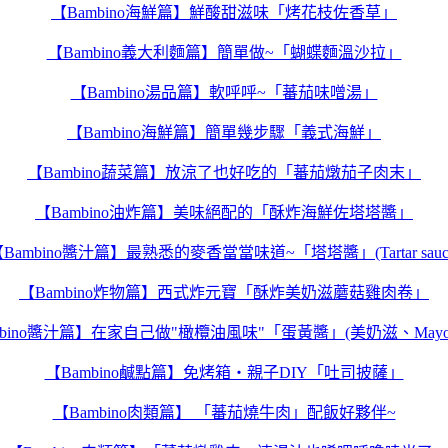
【Bambino海鮮篇】鮮酸甜滋味「烤花枝佐香草」
【Bambino義大利麵篇】簡單做~「蝴蝶麵溫沙拉」
【Bambino湯品篇】軟呼呼~「蕃茄味噌湯」
【Bambino海鮮篇】簡單幾步驟「義式海鮮」
【Bambino蔬菜篇】放涼了也好吃的「蕃茄燉茄子肉末」
【Bambino油炸篇】美味絕配的「酥炸海鮮佐塔塔醬」
Bambino醬汁篇】最熟悉的麥香當當味道~「塔塔醬」(Tartar sauc
【Bambino炸物篇】西式炸元寶「酥炸美奶滋蘑菇雞肉卷」
mbino醬汁篇】在家自己做"橄欖油風味"「蛋黃醬」(美奶滋、Mayonna
【Bambino鹹點篇】免烤箱‧親子DIY「吐司披薩」
【Bambino肉類篇】 「蕃茄燒牛肉」配飯好夥伴~